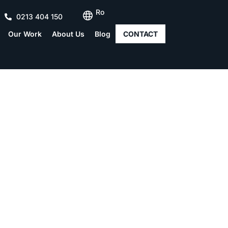
Ro
0213 404 150
Our Work
About Us
Blog
CONTACT