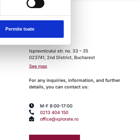
Permite toate
CONTACT
Ispravnicului str. no. 33 – 35
023741, 2nd District, Bucharest
See map
For any inquiries, information, and further
details, you can contact us:
M-F 8:00-17:00
0213 404 150
office@xplorate.ro