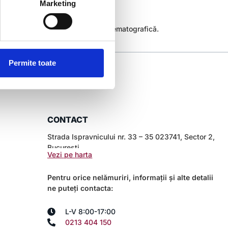
Marketing
ona de retail, inclusiv din zona cinematografică.
Permite toate
CONTACT
Strada Ispravnicului nr. 33 – 35 023741, Sector 2,
București
Vezi pe harta
Pentru orice nelămuriri, informații și alte detalii
ne puteți contacta:
L-V 8:00-17:00
0213 404 150