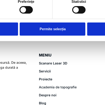
Preferinţe
Statistici
facerilor, estimate în 2022 și 2023
și proiectele fotovoltaice (zona energetică), proiecte importante în z
Permite selecția
MENIU
esursă. De aceea,
Scanare Laser 3D
aga durată a
Servicii
Proiecte
Academia de topografie
Despre noi
Blog