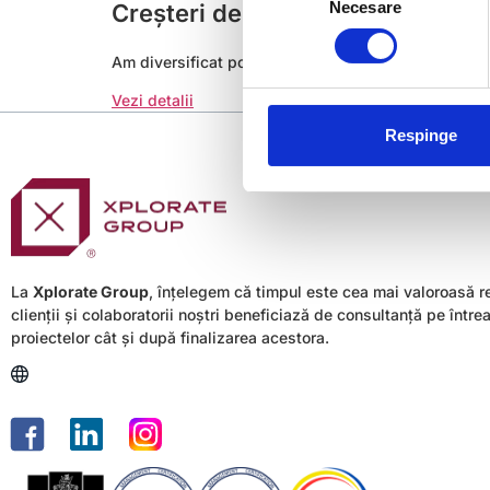
Necesare
Creșteri de 40%-50% în planul a
consimțământului
Am diversificat portofoliul cu lucrări din parcurile 
Vezi detalii
Respinge
La
Xplorate Group
, înțelegem că timpul este cea mai valoroasă r
clienții și colaboratorii noștri beneficiază de consultanță pe între
proiectelor cât și după finalizarea acestora.