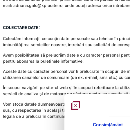
mail: adriana.galu@xplorate.ro, unde puteți adresa orice intrebar
COLECTARE DATE:
Colectăm informații ce conțin date personale sau tehnice în principa
îmbunătățirea serviciilor noastre, întrebări sau solicitări de core
Avem posibilitatea să prelucrăm datele cu caracter personal pentr
pentru abonarea la buletinele informative.
Aceste date cu caracter personal vor fi prelucrate în scopuri de
utilizarea canalelor de comunicare (de ex. e-mail, sms etc.) cu ca
În scopul navigării pe site-ul web și în scopuri referitoare la util
servicii de analiza și de motoare de căutare pentru ca aceștia să f
Vom stoca datele dumneavoastră cu caracter personal doar pe pe
sus, cu respectarea în același timp a cerințelor legale în vigoare. 
legală de a prelucra în continuare datele dumneavoastră cu caracte
Consimțământ