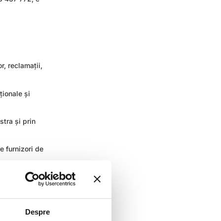
r, reclamații,
ționale și
tra și prin
e furnizori de
 expuse mai
 obligație
n acest sens.
Despre