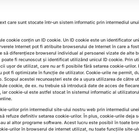
text care sunt stocate într-un sistem informatic prin intermediul un
ule cookie conțin un ID cookie. Un ID cookie este un identificator un
verele Internet pot fi atribuite browserului de Internet în care a fos
ate să diferențieze browserul individual al persoanei vizate de alte
poate fi recunoscut și identificat utilizând unicul ID cookie. Prin ut
cii ușor de utilizat, care nu ar fi posibile fără setarea cookie-urilor. 
ru pot fi optimizate în funcție de utilizator. Cookie-urile ne permit,
b. Scopul acestei recunoașteri este de a ușura utilizarea de către uti
odule cookie, de ex. nu trebuie să introducă date de acces de fiecar
ar cookie-ul este astfel stocat în sistemul informatic al utilizatorul
nline.
e-urilor prin intermediul site-ului nostru web prin intermediul unei
ă refuze definitiv setarea cookie-urilor. În plus, cookie-urile deja s
sau al altor programe software. Acest lucru este posibil în toate br
-urilor în browserul de internet utilizat, nu toate funcțiile site-ulu