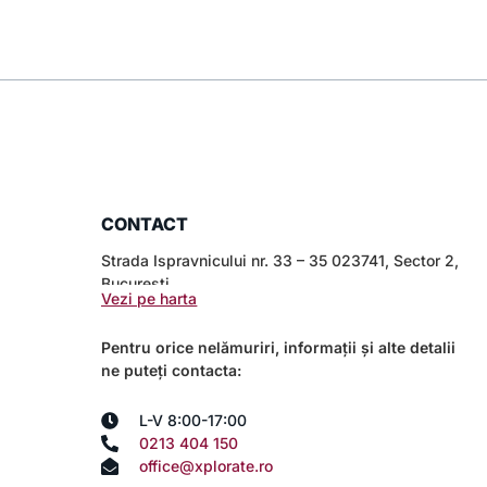
CONTACT
Strada Ispravnicului nr. 33 – 35 023741, Sector 2,
București
Vezi pe harta
Pentru orice nelămuriri, informații și alte detalii
ne puteți contacta:
L-V 8:00-17:00
0213 404 150
office@xplorate.ro