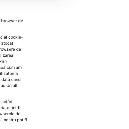
ui browser de
ic al cookie-
t stocat
 browsere de
ilizarea
Prin
 după cum am
lizatori a
e dată când
ui. Un alt
 setări
etate pot fi
owserele de
i nostru pot fi