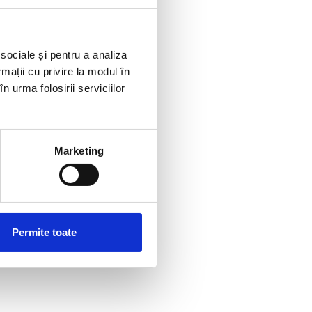
: nume,
 sociale și pentru a analiza
acestuia, stare
rmații cu privire la modul în
uridice), date
n urma folosirii serviciilor
u derularea
or aferente,
etate şi sunt
rviciilor
Marketing
restricţionarea
Permite toate