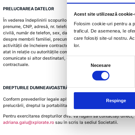
PRELUCRAREA DATELOR
Acest site utilizează cookie-
În vederea îndeplinirii scopurilor de prelucrare, XPLORATE GROUP 
Folosim cookie-uri pentru a pe
prenume, CNP, adresă, nr. telefon, e-mail, semnătură, cetățenie, se
traficul. De asemenea, le ofer
civilă, număr de telefon, sex, date financiare (număr cont bancar, o
care folosiți site-ul nostru. A
despre membrii familiei, precum și orice alte informații pe care d
lor.
activității de încheiere contracte de furnizare de servicii, conform 
atat in relație cu autoritățile competente cât și cu beneficiarii. 
comunicate si altor destinatari, dacă este cazul, printre care se num
Selecția
contractuale.
Necesare
consimțământului
DREPTURILE DUMNEAVOASTRĂ ȘI MODUL DE EXERCITARE AL 
Conform prevederilor legale aplicabile, beneficiaţi de dreptul de ac
Respinge
prelucrării, dreptul la portabilitatea datelor, dreptul la opoziţie ş
Pentru exercitarea drepturilor dvs. vă rugăm să contactați direct, 
adriana.galu@xplorate.ro
sau în scris la sediul Societatii.