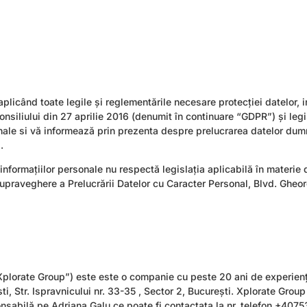
plicând toate legile și reglementările necesare protecției datelor, i
liului din 27 aprilie 2016 (denumit în continuare “GDPR”) și legi
sonale si vă informează prin prezenta despre prelucrarea datelor du
.
 informațiilor personale nu respectă legislația aplicabilă în materie 
Supraveghere a Prelucrării Datelor cu Caracter Personal, Blvd. Ghe
lorate Group”) este este o companie cu peste 20 ani de experienț
sti, Str. Ispravnicului nr. 33-35 , Sector 2, București. Xplorate Grou
sabilă pe Adriana Galu ce poate fi contactata la nr. telefon +4075