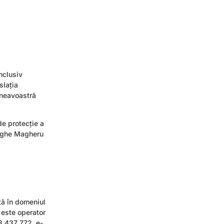
nclusiv
slația
mneavoastră
de protecție a
orghe Magheru
ă în domeniul
p este operator
3 437 772, e-