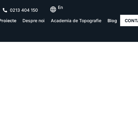
En
0213 404 150
Proiecte
Despre noi
Academia de Topografie
Blog
CONT
olitica de confidenți