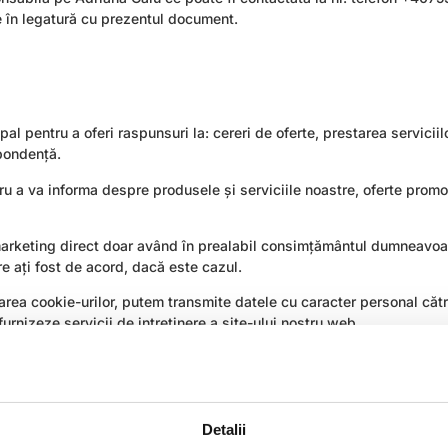
e în legatură cu prezentul document.
l pentru a oferi raspunsuri la: cereri de oferte, prestarea serviciilo
spondență.
u a va informa despre produsele și serviciile noastre, oferte promo
 marketing direct doar având în prealabil consimțământul dumneavoas
re ați fost de acord, dacă este cazul.
izarea cookie-urilor, putem transmite datele cu caracter personal cătr
urnizeze servicii de intreținere a site-ului nostru web.
rioada de timp necesară pentru atingerea scopurilor de prelucrare
În cazul în care Societatea va stabili că are un interes legitim sau o
r personal în alte scopuri, veți fi informați în mod corespunzator î
Detalii