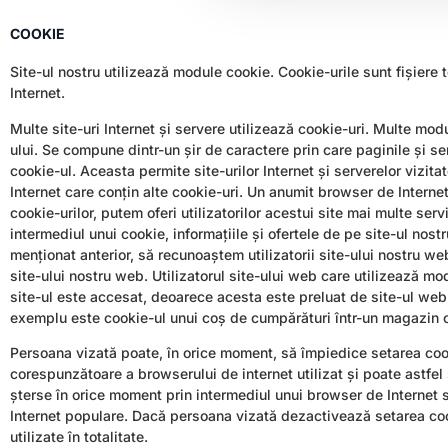
COOKIE
Site-ul nostru utilizează module cookie. Cookie-urile sunt fișiere 
Internet.
Multe site-uri Internet și servere utilizează cookie-uri. Multe mod
ului. Se compune dintr-un șir de caractere prin care paginile și ser
cookie-ul. Aceasta permite site-urilor Internet și serverelor vizit
Internet care conțin alte cookie-uri. Un anumit browser de Internet 
cookie-urilor, putem oferi utilizatorilor acestui site mai multe servi
intermediul unui cookie, informațiile și ofertele de pe site-ul nost
menționat anterior, să recunoaștem utilizatorii site-ului nostru we
site-ului nostru web. Utilizatorul site-ului web care utilizează m
site-ul este accesat, deoarece acesta este preluat de site-ul web, i
exemplu este cookie-ul unui coș de cumpărături într-un magazin o
Persoana vizată poate, în orice moment, să împiedice setarea cooki
corespunzătoare a browserului de internet utilizat și poate astfel s
șterse în orice moment prin intermediul unui browser de Internet 
Internet populare. Dacă persoana vizată dezactivează setarea cookie
utilizate în totalitate.