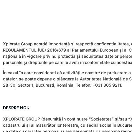
Xplorate Group acordă importanță și respectă confidențialitatea, a
REGULAMENTUL (UE) 2016/679 al Parlamentului European și al Consi
națională în vigoare privind protecția și securitatea datelor per
personale și drepturile pe care le aveți în conformitate cu acestea
În cazul în care considerați că activitățile noastre de prelucrare a
datelor, se poate depune o plângere la Autoritatea Națională de 
28-30, Sector 1, București, România, Telefon: +031 805 9211.
DESPRE NOI:
XPLORATE GROUP (denumită în continuare “Societatea” și/sau “Xp
cadastrului și al măsurătorilor terestre, cu sediul social în Bucure
de date cu caracter personal și are desemnată ca persoană respon