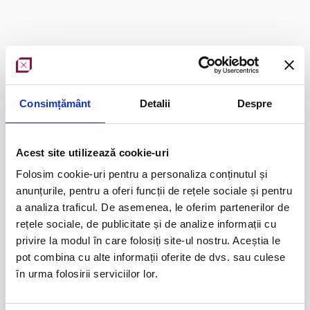
Localizare imobile​​
Consimțământ
Detalii
Despre
Acest site utilizează cookie-uri
Folosim cookie-uri pentru a personaliza conținutul și
anunțurile, pentru a oferi funcții de rețele sociale și pentru
a analiza traficul. De asemenea, le oferim partenerilor de
rețele sociale, de publicitate și de analize informații cu
privire la modul în care folosiți site-ul nostru. Aceștia le
pot combina cu alte informații oferite de dvs. sau culese
Serviciu gratuit prin intermediul căruia puteți identifica
în urma folosirii serviciilor lor.
puncte de interes de pe teritoriul României și nu numai,
utilizând coordonatele plane din sistemul Stereografic 1970
sau Stereografic 1930, precum și coordonatele geografice