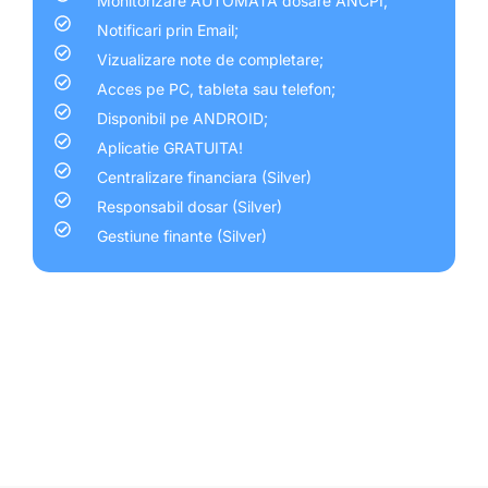
Monitorizare AUTOMATA dosare ANCPI;
Notificari prin Email;
Vizualizare note de completare;
Acces pe PC, tableta sau telefon;
Disponibil pe ANDROID;
Aplicatie GRATUITA!
Centralizare financiara (Silver)
Responsabil dosar (Silver)
Gestiune finante (Silver)