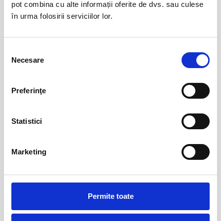
pot combina cu alte informații oferite de dvs. sau culese
în urma folosirii serviciilor lor.
Selecția
Necesare
consimțământului
Preferinţe
Statistici
Marketing
Team leader / Scanare laser 3D
9 ani experiență
Permite toate