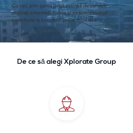
Cu noi, prin gama largă extinsă de servicii,
obțineți informații fiabile și exacte, ceea ce
contribuie la succesul proiectelor dvs.
De ce să alegi Xplorate Group