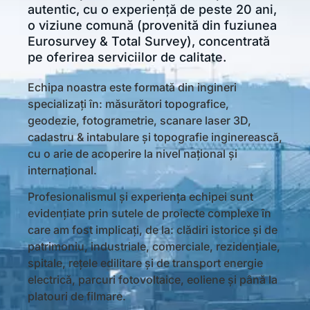
autentic, cu o experiență de peste 20 ani,
o viziune comună (provenită din fuziunea
Eurosurvey & Total Survey), concentrată
pe oferirea serviciilor de calitate.
Echipa noastra este formată din ingineri
specializați în: măsurători topografice,
geodezie, fotogrametrie, scanare laser 3D,
cadastru & intabulare și topografie inginerească,
cu o arie de acoperire la nivel național și
internațional.
Profesionalismul și experiența echipei sunt
evidențiate prin sutele de proiecte complexe în
care am fost implicați, de la: clădiri istorice și de
patrimoniu, industriale, comerciale, rezidențiale,
spitale, rețele edilitare și de transport energie
electrică, parcuri fotovoltaice, eoliene și până la
platouri de filmare.