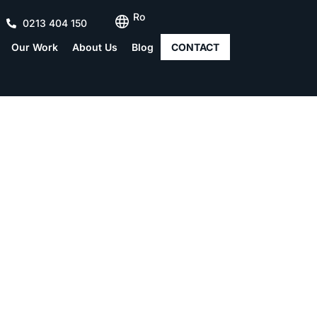
Ro
0213 404 150
Our Work
About Us
Blog
CONTACT
197 Splaiul Uniri