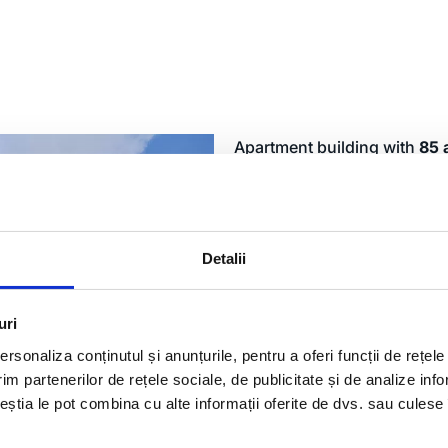
Apartment building with
85 
Stakeout of the project ele
the land subdivision, registr
apartment units.
Detalii
uri
rsonaliza conținutul și anunțurile, pentru a oferi funcții de rețele
im partenerilor de rețele sociale, de publicitate și de analize info
ceștia le pot combina cu alte informații oferite de dvs. sau culese î