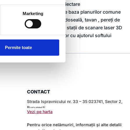
necesar impus prin tema de proiectare
ionate anterior a fost realizată pe baza planurilor comune
Marketing
une sunt reprezentate de: pardoseală, tavan , pereți de
ealizat un număr total de 332 stații de scanare laser 3D
rhitecturale si a decoratiunilor cu ajutorul softului
Permite toate
CONTACT
Strada Ispravnicului nr. 33 – 35 023741, Sector 2,
București
Vezi pe harta
Pentru orice nelămuriri, informații și alte detalii