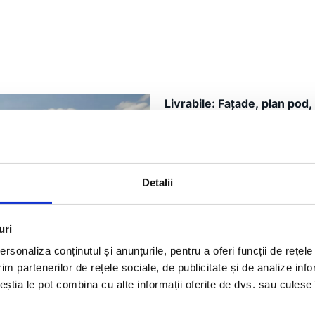
Livrabile: Fațade, plan pod,
model 3D
Suprafață măsurată: 9532
Aparatură folosită: Trimbl
Detalii
Echipa
: 2 ingineri geodezi 
experință în prelucrarea nor
uri
rsonaliza conținutul și anunțurile, pentru a oferi funcții de rețele
Desfășurare activitate / W
im partenerilor de rețele sociale, de publicitate și de analize info
ceștia le pot combina cu alte informații oferite de dvs. sau culese î
extragerea fațadelor d
stabilirea poziționării 