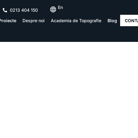
En
0213 404 150
Proiecte
Despre noi
Academia de Topografie
Blog
CONT
ul Balcan Const