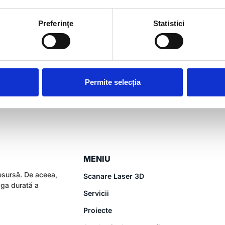
gradului de detaliere 
legarea stațiilor poziț
Preferinţe
Statistici
scanate (planurile com
compartimentare). S-a r
modelarea elementelor a
Autodesk Revit.
Permite selecția
MENIU
esursă. De aceea,
Scanare Laser 3D
aga durată a
Servicii
Proiecte