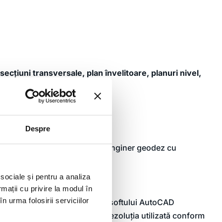
 secțiuni transversale, plan învelitoare, planuri nivel,
 mp
e TX8
Despre
cu experiență în scanare 3D/ 1 inginer geodez cu
ului de puncte
 sociale și pentru a analiza
orkflow
(teren și birou):
rmații cu privire la modul în
n urma folosirii serviciilor
in norul de puncte cu ajutorul softului AutoCAD
stațiilor de scanare precum și rezoluția utilizată conform