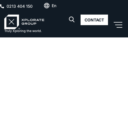
En
0213 404 150
CONTACT
Truly Xploring the world.
Proiect
rezidențial
Pipera