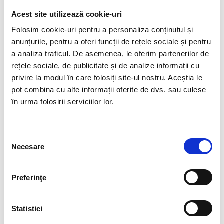
Acest site utilizează cookie-uri
Folosim cookie-uri pentru a personaliza conținutul și
anunțurile, pentru a oferi funcții de rețele sociale și pentru
a analiza traficul. De asemenea, le oferim partenerilor de
Scop lucrare
:
rețele sociale, de publicitate și de analize informații cu
Asistență topografică pentru trasarea
privire la modul în care folosiți site-ul nostru. Aceștia le
elementelor proiectate, servicii cadastrale
pot combina cu alte informații oferite de dvs. sau culese
în urma folosirii serviciilor lor.
pentru intabularea și apartamentarea
construcției, trasări topografice.
Desfășurare activitate
:
Selecția
Necesare
consimțământului
clădire cu regim de înălțime S+P+2E+E3R+E4R,
suprafață construită la sol 772mp, suprafață
desfășurată 4396mp
Preferinţe
constructie apartamentată pentru a crea unitățile
individuale
Statistici
plan de situatie planimetric și altimetric pentru