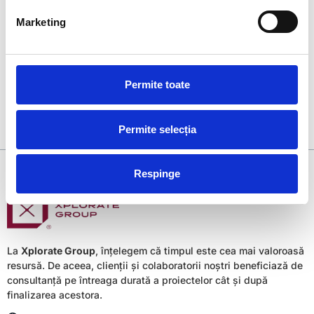
proiectare
Marketing
documentație as-build clădire existentă (relevee
planimetrice, relevee de fațadă) în vederea
obținerii autorizației de extindere.
Permite toate
Permite selecția
Respinge
La
Xplorate Group
, înțelegem că timpul este cea mai valoroasă
resursă. De aceea, clienții și colaboratorii noștri beneficiază de
consultanță pe întreaga durată a proiectelor cât și după
finalizarea acestora.