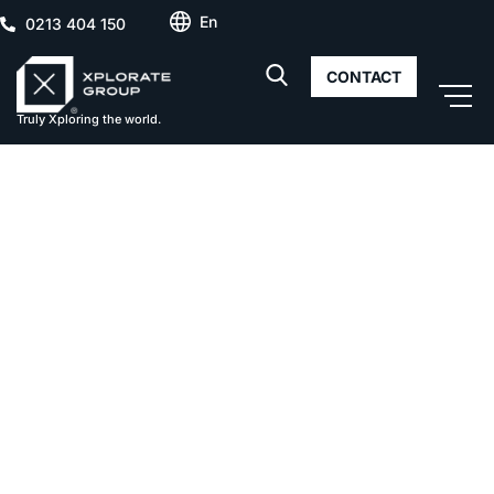
En
0213 404 150
CONTACT
Truly Xploring the world.
Castelul Peleș