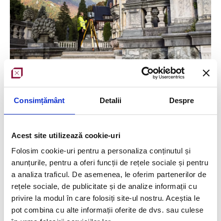
Consimțământ
Detalii
Despre
Acest site utilizează cookie-uri
Folosim cookie-uri pentru a personaliza conținutul și
Contribuim la conservarea și promovarea
anunțurile, pentru a oferi funcții de rețele sociale și pentru
a analiza traficul. De asemenea, le oferim partenerilor de
patrimoniului cultural al României
rețele sociale, de publicitate și de analize informații cu
Castelul Peleș
– una dintre cele mai importante
privire la modul în care folosiți site-ul nostru. Aceștia le
construcții din România, cu o arhitectura fabuloasă.
pot combina cu alte informații oferite de dvs. sau culese