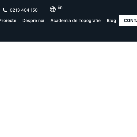
En
0213 404 150
Proiecte
Despre noi
Academia de Topografie
Blog
CONT
well Triama Res