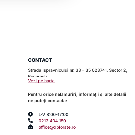
CONTACT
Strada Ispravnicului nr. 33 – 35 023741, Sector 2,
București
Vezi pe harta
Pentru orice nelămuriri, informații și alte detalii
ne puteți contacta:
L-V 8:00-17:00
0213 404 150
office@xplorate.ro