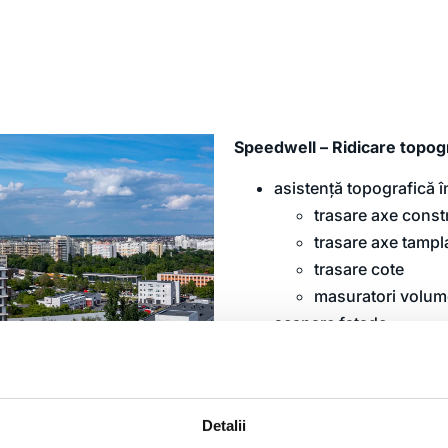
Speedwell – Ridicare topog
asistență topografică î
trasare axe const
trasare axe tampla
trasare cote
masuratori volum
scanare fațade
apartamentare, 168 uni
(5566.8mp suprateran 
Aparatură folosită
: Trimble
Detalii