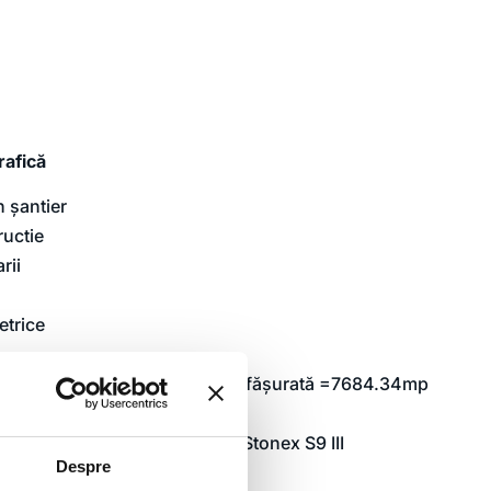
rafică
n șantier
ructie
rii
etrice
tăți individuale, suprafața desfășurată =7684.34mp
și 2117.54mp subteran).
 S5 Robotic, M3, Trimble TX8, Stonex S9 III
Despre