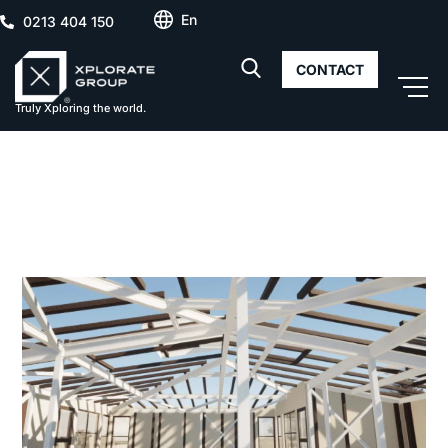
En
0213 404 150
CONTACT
Truly Xploring the world.
Modelare în Arhicad