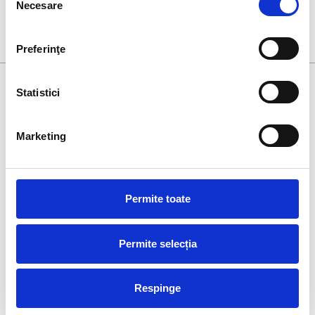
Alinierea și verificarea planurilor din proiect
Necesare
consimțământului
Trasarea elementelor proiectate (axe tâmplarie,
cote de nivel).
Preferinţe
Statistici
Marketing
La
Xplorate Group
, înțelegem că timpul este cea mai valoroasă
resursă. De aceea, clienții și colaboratorii noștri beneficiază de
consultanță pe întreaga durată a proiectelor cât și după
Permite toate
finalizarea acestora.
En
Permite selecția
Respinge