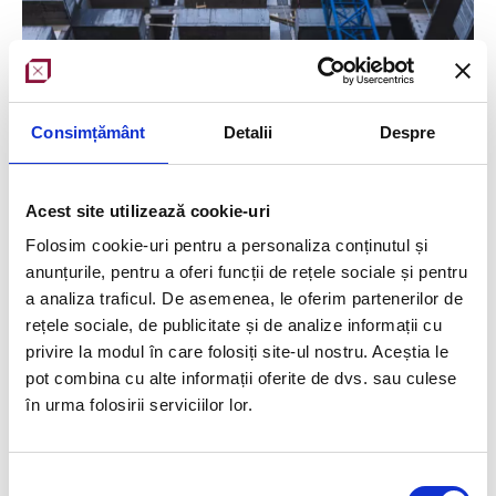
Consimțământ
Detalii
Despre
Acest site utilizează cookie-uri
Folosim cookie-uri pentru a personaliza conținutul și
Scop lucrare
: trasare fațade
anunțurile, pentru a oferi funcții de rețele sociale și pentru
Aparatură folosită
: Trimble Robotic S5
a analiza traficul. De asemenea, le oferim partenerilor de
rețele sociale, de publicitate și de analize informații cu
Echipa
: 2 ingineri geodezi cu experiență în trasarea
privire la modul în care folosiți site-ul nostru. Aceștia le
elementelor și realizarea măsurătorilor de orice tip
pot combina cu alte informații oferite de dvs. sau culese
în urma folosirii serviciilor lor.
Desfășurare activitate / Workflow
(teren și birou) :
Realizarea rețelei topografice de trasare
Selecția