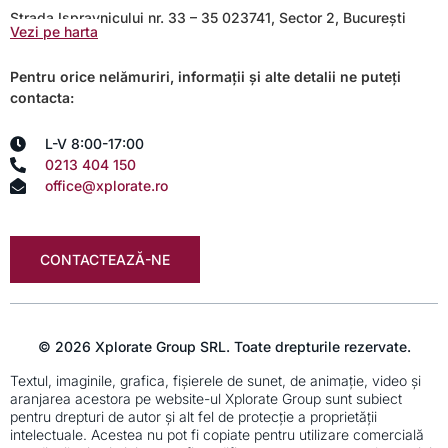
Strada Ispravnicului nr. 33 – 35 023741, Sector 2, București
Vezi pe harta
Pentru orice nelămuriri, informații și alte detalii ne puteți
contacta:
L-V 8:00-17:00
0213 404 150
office@xplorate.ro
CONTACTEAZĂ-NE
© 2026 Xplorate Group SRL. Toate drepturile rezervate.
Textul, imaginile, grafica, fişierele de sunet, de animaţie, video şi
aranjarea acestora pe website-ul Xplorate Group sunt subiect
pentru drepturi de autor şi alt fel de protecţie a proprietăţii
intelectuale. Acestea nu pot fi copiate pentru utilizare comercială