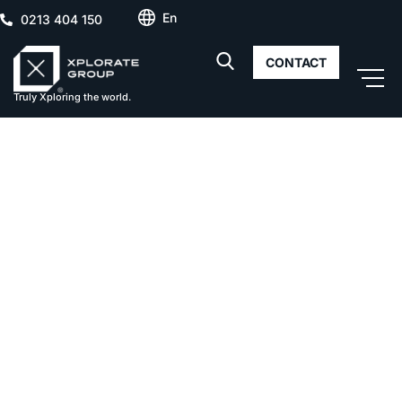
En
0213 404 150
CONTACT
Truly Xploring the world.
Cortina North –
Trasare fațade